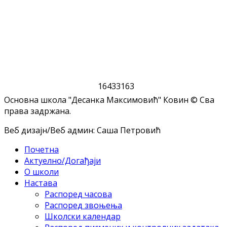
1
6
4
3
3
1
6
3
Основна школа "Десанка Максимовић" Ковин © Сва
права задржана.
Веб дизајн/Веб админ: Саша Петровић
Почетна
Актуелно/Догађаји
О школи
Настава
Распоред часова
Распоред звоњења
Школски календар