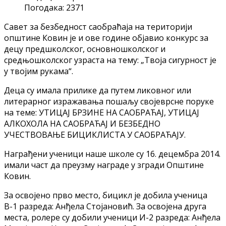
Погодака: 2371
Савет за безбедност саобраћаја на територији
општине Ковин је и ове године објавио конкурс за
децу предшколског, основношколског и
средњошколског узраста на тему: „Твоја сигурност је
у твојим рукама“.
Деца су имала прилике да путем ликовног или
литерарног изражавања пошаљу својеврсне поруке
на теме: УТИЦАЈ БРЗИНЕ НА САОБРАЋАЈ, УТИЦАЈ
АЛКОХОЛА НА САОБРАЋАЈ И БЕЗБЕДНО
УЧЕСТВОВАЊЕ БИЦИКЛИСТА У САОБРАЋАЈУ.
Награђени ученици наше школе су 16. децембра 2014.
имали част да преузму награде у згради Општине
Ковин.
За освојено прво место, бицикл је добила ученица
В-1 разреда: Анђела Стојановић. За освојена друга
места, ролере су добили ученици И-2 разреда: Анђела