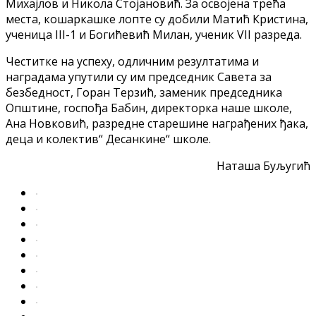
Михајлов и Никола Стојановић. За освојена трећа
места, кошаркашке лопте су добили Матић Кристина,
ученица III-1 и Богићевић Милан, ученик VII разреда.
Честитке на успеху, одличним резултатима и
наградама упутили су им председник Савета за
безбедност, Горан Терзић, заменик председника
Општине, госпођа Бабин, директорка наше школе,
Ана Новковић, разредне старешине награђених ђака,
деца и колектив“ Десанкине“ школе.
Наташа Буљугић