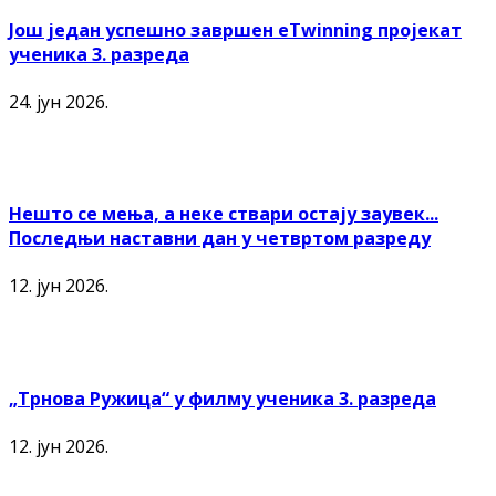
Још један успешно завршен еTwinning пројекат
ученика 3. разреда
24. јун 2026.
Нешто се мења, а неке ствари остају заувек...
Последњи наставни дан у четвртом разреду
12. јун 2026.
„Трнова Ружица“ у филму ученика 3. разреда
12. јун 2026.