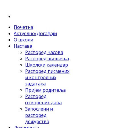
Почетна
Актуелно/Догађаји
О школи
Настава
Распоред часова
Распоред звоњења
Школски календар
Распоред писмених
и контролних
задатака
Пријем родитеља
Распоред
отворених дана
Запослени и
распоред
дежурства
Документа